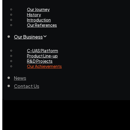
Our Journey
History
Introduction
Our References
Our Business
C-UAS Platform
Product Line-up
R&D Projects
Our Achievements
News
Contact Us