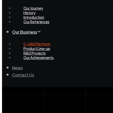
Our Journey
History
Introduction
Our References
Our Business
C-UAS Platform
Product Line-up
R&D Projects
Our Achievements
News
Contact Us