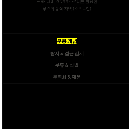
➖ RF 재머, GNSS 스푸퍼를 활용한
무력화 방식 채택 (소프트킬)
운용 개념
탐지 & 접근 감지
분류 & 식별
무력화 & 대응