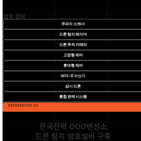
설치 장비
주파수 스캐너
드론 탐지 레이더
드론 추적 카메라
고정형 재머
휴대형 재머
ADS-B 수신기
감시 드론
통합 관제 시스템
REFERENCES 02
한국전력 OOO변전소
드론 탐지 방호설비 구축