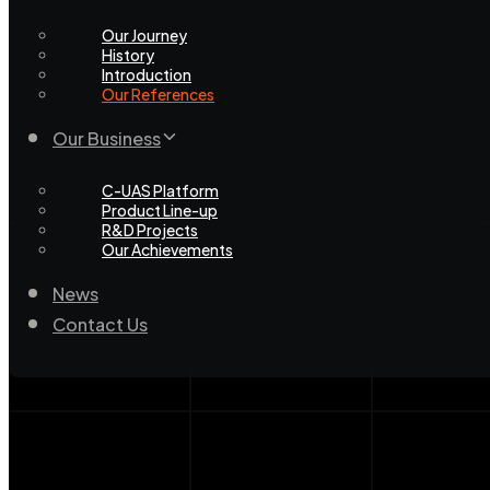
Our Journey
History
Introduction
Our References
Our Business
C-UAS Platform
Product Line-up
R&D Projects
Our Achievements
News
Contact Us