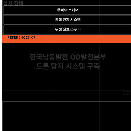
설치 장비
주파수 스캐너
통합 관제 시스템
위성 신호 스푸퍼
REFERENCES 09
한국남동발전 OO발전본부
드론 탐지 시스템 구축
202